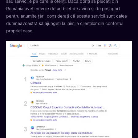
sau serviciile pe care le oferiți. Dacă doriți să plecați din
România aveți nevoie de un bilet de avion și de pașaport
pentru anumite țări, considerați că aceste servicii sunt calea
dumneavoastră să ajungeți la inimile clienților din confortul
propriei case.