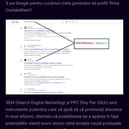
3 pe Google pentru cuvântul cheie generator de profit ‘firma
Contabilitate’!
SEM (Search Engine Marketing) și PPC (Pay Per Click) sunt
instrumente puternice care vă ajută să vă promovați afacerea
în mod eficient, oferindu-vă posibilitatea de a apărea în fața
potențialilor clienți exact atunci când aceștia caută produsele