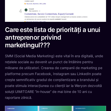
Care este lista de priorități a unui
antreprenor privind
marketingul???
SMM (Social Media Marketing) este vital în era digitală, unde
rețelele sociale au devenit un punct de întâlnire pentru
milioane de utilizatori. Crearea de campanii de marketing pe
platforme precum Facebook, Instagram sau LinkedIn poate
crește semnificativ gradul de conștientizare a brandului și
poate stimula interacțiunea cu clienții iar la Weryon dezvoltă
soluții UIMITOARE “in-house” de mai bine de 10 ani cu
raportare zilnică.