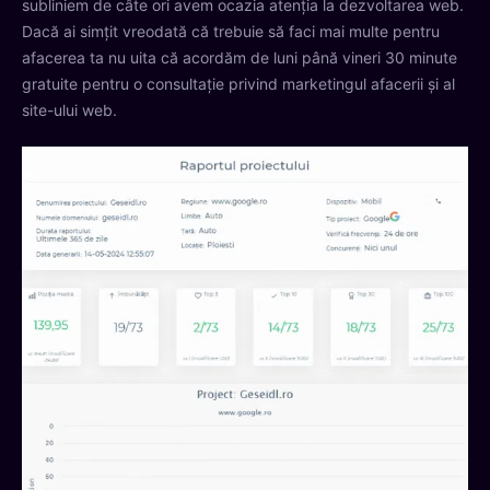
subliniem de câte ori avem ocazia atenția la dezvoltarea web.
Dacă ai simțit vreodată că trebuie să faci mai multe pentru
afacerea ta nu uita că acordăm de luni până vineri 30 minute
gratuite pentru o consultație privind marketingul afacerii și al
site-ului web.