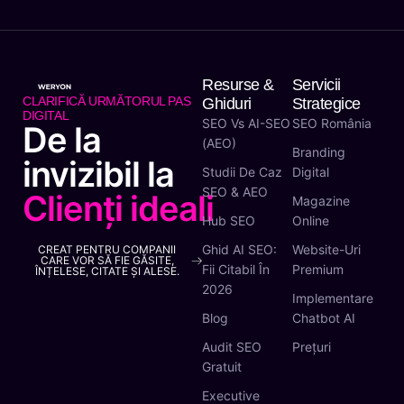
Resurse &
Servicii
CLARIFICĂ URMĂTORUL PAS
Ghiduri
Strategice
DIGITAL
SEO Vs AI-SEO
SEO România
De la
(AEO)
Branding
invizibil la
Studii De Caz
Digital
SEO & AEO
Clienți ideali
Magazine
Hub SEO
Online
Ghid AI SEO:
Website-Uri
CREAT PENTRU COMPANII
CARE VOR SĂ FIE GĂSITE,
Fii Citabil În
Premium
ÎNȚELESE, CITATE ȘI ALESE.
2026
Implementare
Blog
Chatbot AI
Audit SEO
Prețuri
Gratuit
Executive