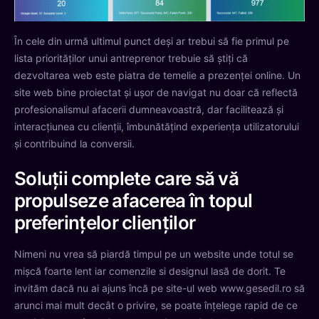
În cele din urmă ultimul punct deși ar trebui să fie primul pe
lista priorităților unui antreprenor trebuie să știți că
dezvoltarea web este piatra de temelie a prezenței online. Un
site web bine proiectat și ușor de navigat nu doar că reflectă
profesionalismul afacerii dumneavoastră, dar facilitează și
interacțiunea cu clienții, îmbunătățind experiența utilizatorului
și contribuind la conversii.
Soluții complete care să vă
propulseze afacerea în topul
preferințelor clienților
Nimeni nu vrea să piardă timpul pe un website unde totul se
mișcă foarte lent iar comenzile si designul lasă de dorit. Te
invităm dacă nu ai ajuns încă pe site-ul web www.gesedil.ro să
arunci mai mult decât o privire, se poate înțelege rapid de ce