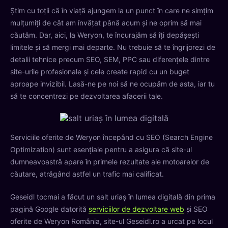
Știm cu toții că în viață ajungem la un punct în care ne simțim
mulțumiți de cât am învățat până acum și ne oprim să mai
căutăm. Dar, aici, la Weryon, te încurajăm să îți depășești
limitele și să mergi mai departe. Nu trebuie să te îngrijorezi de
detalii tehnice precum SEO, SEM, PPC sau diferențele dintre
site-urile profesionale și cele create rapid cu un buget
aproape invizibil. Lasă-ne pe noi să ne ocupăm de asta, iar tu
să te concentrezi pe dezvoltarea afacerii tale.
Serviciile oferite de Weryon începând cu SEO (Search Engine
Optimization) sunt esențiale pentru a asigura că site-ul
dumneavoastră apare în primele rezultate ale motoarelor de
căutare, atrăgând astfel un trafic mai calificat.
Geseidl tocmai a făcut un salt uriaș în lumea digitală din prima
pagină Google datorită
serviciilor de dezvoltare web
și SEO
oferite de Weryon România, site-ul Geseidl.ro a urcat pe locul