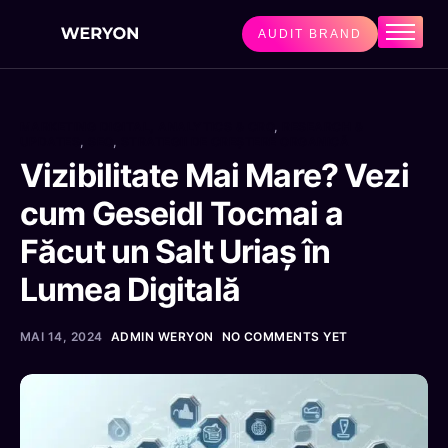
AUDIT BRAND
Home
Servicii
MARKETING DIGITAL, ANALYTICS & CRO
,
RESEARCH &
AI Level 5™
UPDATES
,
SEO
,
STRATEGII DE CREȘTERE ORGANICĂ
Vizibilitate Mai Mare? Vezi
Enterprise
cum Geseidl Tocmai a
Studii de caz
Făcut un Salt Uriaș în
Prețuri
Lumea Digitală
Contact
MAI 14, 2024
ADMIN WERYON
NO COMMENTS YET