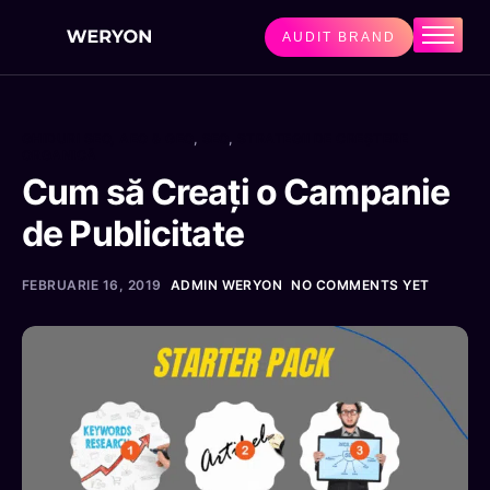
AUDIT BRAND
Home
Servicii
GHIDURI SEO, AEO & GEO
,
SEO
,
STRATEGII DE CREȘTERE
AI Level 5™
ORGANICĂ
Cum să Creați o Campanie
Enterprise
de Publicitate
Studii de caz
Prețuri
FEBRUARIE 16, 2019
ADMIN WERYON
NO COMMENTS YET
Contact