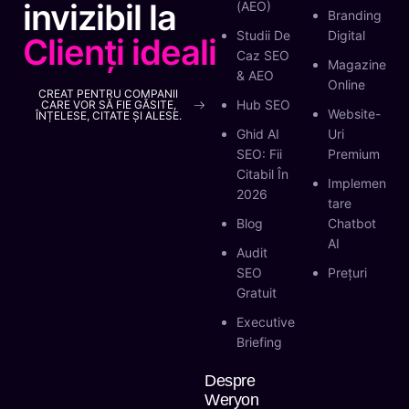
invizibil la
(AEO)
Branding
Studii De
Digital
Clienți ideali
Caz SEO
Magazine
& AEO
Online
CREAT PENTRU COMPANII
Hub SEO
CARE VOR SĂ FIE GĂSITE,
Website-
ÎNȚELESE, CITATE ȘI ALESE.
Ghid AI
Uri
SEO: Fii
Premium
Citabil În
Implemen
2026
Tare
Blog
Chatbot
AI
Audit
SEO
Prețuri
Gratuit
Executive
Briefing
Despre
Weryon