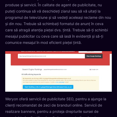
produse și servicii. În calitate de agent de publicitate, nu
puteți continua să vă deschideți ziarul sau să vă uitați la
programul de televiziune și să vedeți aceleași reclame din nou
și din nou. Trebuie să schimbați formatul de anunț în ceva
care să atragă atenția pieței dvs. țintă. Trebuie să-ți schimbi
mesajul publicitar cu ceva care să iasă în evidență și să-ți
comunice mesajul în mod eficient pieței țintă.
Weryon oferă servicii de publicitate SEO, pentru a ajunge la
clienți recomandat de zeci de branduri online. Servicii de
realizare bannere, pentru a proteja drepturile sursei de