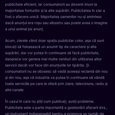
publicitate eficient, iar consumatorii au devenit imuni la
majoritatea fonturilor și la alte supărări. Publicitatea în ziar a
fost o afacere unică. Majoritatea oamenilor nu-și amintesc
dacă anunțul era roșu sau albastru sau poate avea o imagine
a unui animal pe anunț.
Acum, ziarele vând doar spațiu publicitar color, așa că sunt
blocați să folosească un anumit tip de caractere și alte
supărări, dar vor putea în continuare să facă publicitate,
deoarece vor genera mai multe venituri din utilizarea altor
servicii decât vor face din anunțurile lor tipărite. Și
consumatorii nu se obosesc să vadă aceeași reclamă din nou
și din nou, așa că industria va putea în continuare să vândă
toate serviciile pe care le oferă prin ziare, televiziune, radio și
alte canale.
În cazul în care nu știți cum publicați, aveți probleme.
Publicitate este o parte importantă a gestionării afacerii dvs.,
un instrument indispensabil pentru a promova un număr de