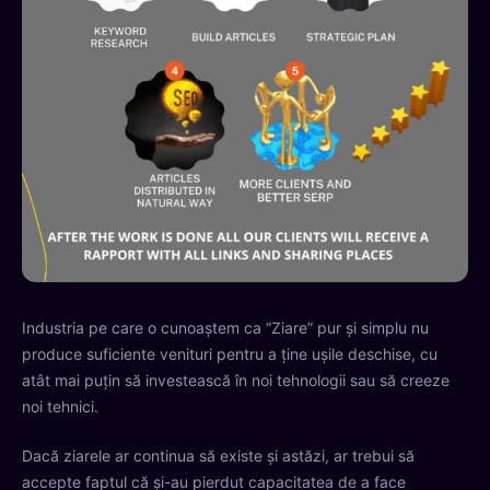
Industria pe care o cunoaștem ca “Ziare” pur și simplu nu
produce suficiente venituri pentru a ține ușile deschise, cu
atât mai puțin să investească în noi tehnologii sau să creeze
noi tehnici.
Dacă ziarele ar continua să existe și astăzi, ar trebui să
accepte faptul că și-au pierdut capacitatea de a face