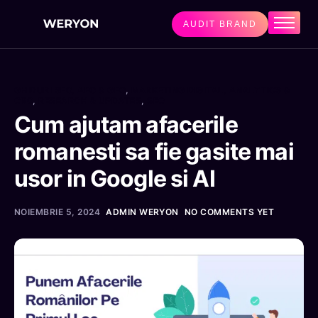
AUDIT BRAND
Home
Servicii
GHIDURI SEO, AEO & GEO
,
MARKETING DIGITAL, ANALYTICS &
AI Level 5™
CRO
,
RESEARCH & UPDATES
,
SEO
Cum ajutam afacerile
Enterprise
romanesti sa fie gasite mai
Studii de caz
usor in Google si AI
Prețuri
Contact
NOIEMBRIE 5, 2024
ADMIN WERYON
NO COMMENTS YET