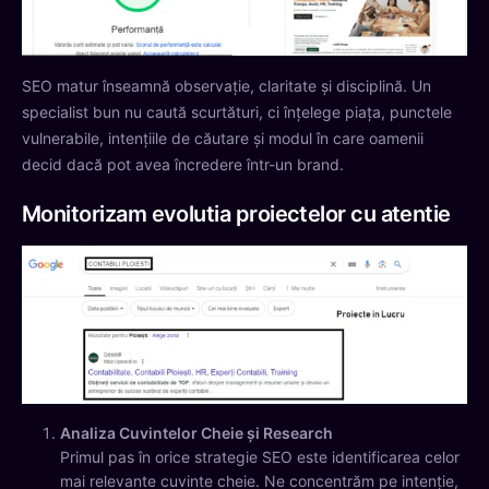
SEO matur înseamnă observație, claritate și disciplină. Un
specialist bun nu caută scurtături, ci înțelege piața, punctele
vulnerabile, intențiile de căutare și modul în care oamenii
decid dacă pot avea încredere într-un brand.
Monitorizam evolutia proiectelor cu atentie
Analiza Cuvintelor Cheie și Research
Primul pas în orice strategie SEO este identificarea celor
mai relevante cuvinte cheie. Ne concentrăm pe intenție,