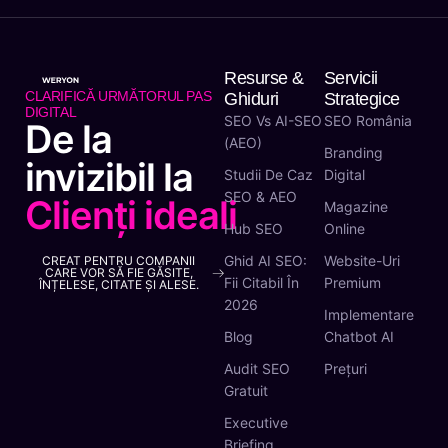
Resurse &
Servicii
CLARIFICĂ URMĂTORUL PAS
Ghiduri
Strategice
DIGITAL
SEO Vs AI-SEO
SEO România
De la
(AEO)
Branding
invizibil la
Studii De Caz
Digital
SEO & AEO
Clienți ideali
Magazine
Hub SEO
Online
Ghid AI SEO:
Website-Uri
CREAT PENTRU COMPANII
CARE VOR SĂ FIE GĂSITE,
Fii Citabil În
Premium
ÎNȚELESE, CITATE ȘI ALESE.
2026
Implementare
Blog
Chatbot AI
Audit SEO
Prețuri
Gratuit
Executive
Briefing