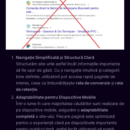
Navigație Simplificată și Structură Clară
Structurăm site-urile astfel încât informațiile importante
să fie ușor de găsit. Cu o navigație intuitivă și categorii
bine definite, utilizatorii pot accesa rapid paginile de
interes, ceea ce îmbunătățește
rata de conversie
și
rata
de retenție
.
Adaptabilitate pentru Dispozitive Mobile
Într-o lume în care majoritatea căutărilor sunt realizate de
pe dispozitive mobile, asigurăm o
adaptabilitate
completă
a site-ului. Fiecare pagină este optimizată
pentru o experiență clară pe dispozitivele importante
pentru publicul țintă, astfel încât utilizatorii să poată