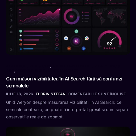
AI SEARCH, AEO & GEO
,
MARKETING DIGITAL, ANALYTICS &
CRO
,
WERYON DIGITAL INTELLIGENCE
Cum măsori vizibilitatea în AI Search fără să confunzi
semnalele
IULIE 18, 2026
FLORIN STEFAN
COMENTARIILE SUNT ÎNCHISE
Ghid Weryon despre masurarea vizibilitatii in AI Search: ce
semnale conteaza, ce poate fi interpretat gresit si cum separi
observatiile reale de zgomot.