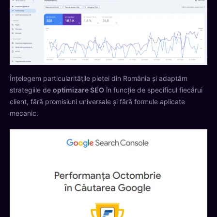
Înțelegem particularitățile pieței din România și adaptăm
strategiile de
optimizare SEO
în funcție de specificul fiecărui
client, fără promisiuni universale și fără formule aplicate
mecanic.