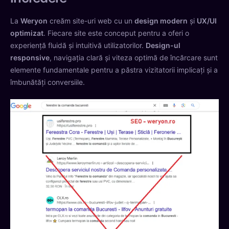
La
Weryon
creăm site-uri web cu un
design modern
și
UX/UI
optimizat
. Fiecare site este conceput pentru a oferi o
experiență fluidă și intuitivă utilizatorilor.
Design-ul
responsive
, navigația clară și viteza optimă de încărcare sunt
elemente fundamentale pentru a păstra vizitatorii implicați și a
îmbunătăți conversiile.