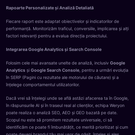
Rapoarte Personalizate și Analiză Detaliată
Fiecare raport este adaptat obiectivelor și indicatorilor de
performanță. Monitorizăm traficul, conversiile, implicarea și alți
factori relevanți pentru a evalua direcția proiectului.
Integrarea Google Analytics și Search Console
Folosim cele mai avansate unelte de analiză, inclusiv
Google
Analytics
și
Google Search Console
, pentru a urmări evoluția
în SERP (Pagini cu rezultate ale motorului de căutare) și a
înțelege comportamentul utilizatorilor.
Dacă vrei să înțelegi unde se află astăzi afacerea ta în Google,
în răspunsurile AI și în traseul real al clienților, echipa Weryon
poate realiza o analiză SEO, AEO și GEO bazată pe date.
Scopul nu este să promitem rezultate universale, ci să
identificăm ce poate fi îmbunătățit, ce merită prioritizat și cum
poate deveni brandul tău mai ușor de găsit, înțeles și ales.