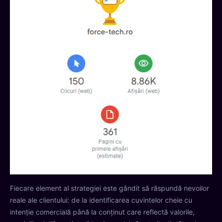
Fiecare element al strategiei este gândit să răspundă nevoilor
reale ale clientului: de la identificarea cuvintelor cheie cu
intenție comercială până la conținut care reflectă valorile,