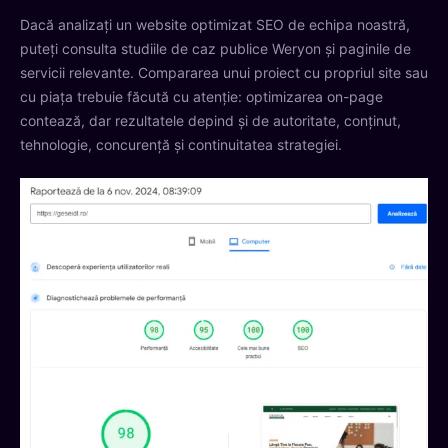
Dacă analizați un website optimizat SEO de echipa noastră,
puteți consulta studiile de caz publice Weryon și paginile de
servicii relevante. Compararea unui proiect cu propriul site sau
cu piața trebuie făcută cu atenție: optimizarea on-page
contează, dar rezultatele depind și de autoritate, conținut,
tehnologie, concurență și continuitatea strategiei.