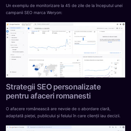
Un exemplu de monitorizare la 45 de zile de la începutul unei
campanii SEO marca Weryon:
Strategii SEO personalizate
pentru afaceri romanesti
O afacere românească are nevoie de o abordare clară,
adaptată pieței, publicului și felului în care clienții iau decizii.