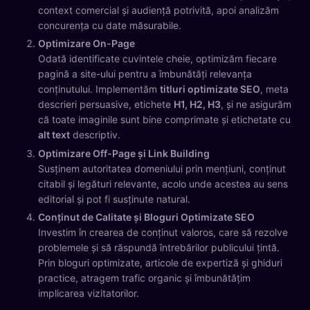
context comercial și audiență potrivită, apoi analizăm
concurența cu date măsurabile.
Optimizare On-Page
Odată identificate cuvintele cheie, optimizăm fiecare
pagină a site-ului pentru a îmbunătăți relevanța
conținutului. Implementăm
titluri optimizate SEO
, meta
descrieri persuasive, etichete
H1, H2, H3
, și ne asigurăm
că toate imaginile sunt bine comprimate și etichetate cu
alt text
descriptiv.
Optimizare Off-Page și Link Building
Susținem autoritatea domeniului prin mențiuni, conținut
citabil și legături relevante, acolo unde acestea au sens
editorial și pot fi susținute natural.
Conținut de Calitate și Bloguri Optimizate SEO
Investim în crearea de conținut valoros, care să rezolve
problemele și să răspundă întrebărilor publicului țintă.
Prin bloguri optimizate, articole de expertiză și ghiduri
practice, atragem trafic organic și îmbunătățim
implicarea vizitatorilor.