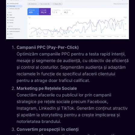
Campanii PPC (Pay-Per-Click)
Optimizăm campaniile PPC pentru a testa rapid intenții,
mesaje și segmente de audiență, cu obiectiv de eficiență
și control al costurilor. Segmentăm audiența și adaptăm
reclamele în funcție de specificul afacerii clientului
pentru a atrage doar traficul calificat.
Marketing pe Rețelele Sociale
Conectăm afacerile cu publicul lor prin campanii
strategice pe rețele sociale precum Facebook,
Instagram, LinkedIn și TikTok. Generăm conținut atractiv
și apelăm la storytelling pentru a crește implicarea și
notorietatea brandului.
Convertim prospecţii în clienţi