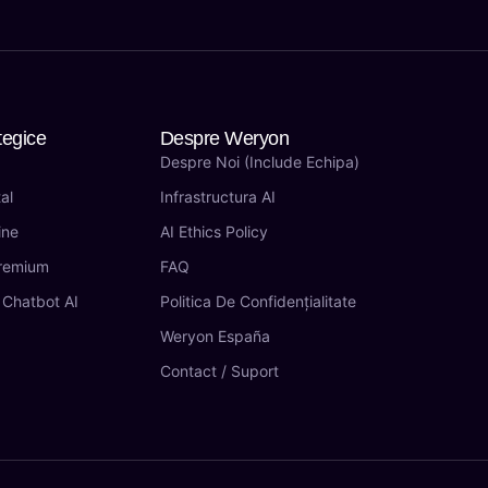
tegice
Despre Weryon
Despre Noi (include Echipa)
al
Infrastructura AI
ine
AI Ethics Policy
Premium
FAQ
 Chatbot AI
Politica De Confidențialitate
Weryon España
Contact / Suport