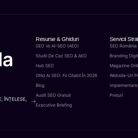
Resurse & Ghiduri
Servicii Stra
SEO Vs AI-SEO (AEO)
SEO România
la
Studii De Caz SEO & AEO
Branding Digit
Hub SEO
Magazine Onl
Ghid AI SEO: Fii Citabil În 2026
Website-Uri 
Blog
Implementare
Audit SEO Gratuit
Prețuri
, ÎNȚELESE,
Executive Briefing