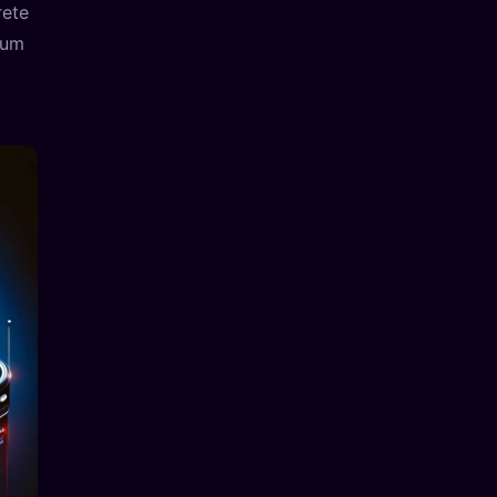
rete
cum