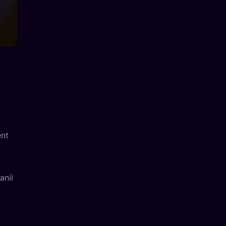
E
ent
anii