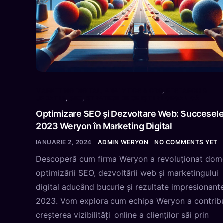
MARKETING DIGITAL, ANALYTICS & CRO
,
RESEARCH &
UPDATES
,
SEO
,
STRATEGII DE CREȘTERE ORGANICĂ
Optimizare SEO și Dezvoltare Web: Succesel
2023 Weryon în Marketing Digital
IANUARIE 2, 2024
ADMIN WERYON
NO COMMENTS YET
Descoperă cum firma Weryon a revoluționat dom
optimizării SEO, dezvoltării web și marketingului
digital aducând bucurie și rezultate impresionante
2023. Vom explora cum echipa Weryon a contribu
creșterea vizibilității online a clienților săi prin