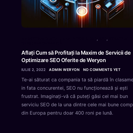
MARKETING DIGITAL, ANALYTICS & CRO
,
SEO
,
STRATEGII D
CREȘTERE ORGANICĂ
Aflați Cum să Profitați la Maxim de Servicii de
Optimizare SEO Oferite de Weryon
IULIE 2, 2022
ADMIN WERYON
NO COMMENTS YET
Te-ai săturat ca compania ta să piardă în clasam
in fata concurentei, SEO nu funcționează și ești
frustrat. Imaginați-vă că puteți găsi cel mai bun
serviciu SEO de la una dintre cele mai bune comp
din Europa pentru doar 400 roni pe lună.