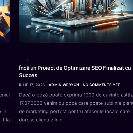
GHIDURI SEO, AEO & GEO
,
MARKETING DIGITAL, ANALYTICS 
CRO
,
SEO
,
STRATEGII DE CREȘTERE ORGANICĂ
e
Încă un Proiect de Optimizare SEO Finalizat cu
Succes
IULIE 17, 2023
ADMIN WERYON
NO COMMENTS YET
eniul
Dacă o poză poate exprima 1000 de cuvinte astăz
17.07.2023 venim cu poză care poate sublinia plan
 în
de marketing perfect pentru afacerile locale care
it la
doresc clienți zilnic.