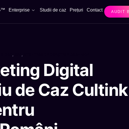
 5™
Enterprise
Studii de caz
Prețuri
Contact
AUDIT 
 & CRO
,
SEO
,
STRATEGII DE CREȘTERE ORGANICĂ
eting Digital
u de Caz Cultink
entru