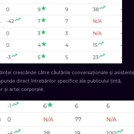
nței crescânde către căutările conversaționale și asistente
punde direct întrebărilor specifice ale publicului țintă,
r și artei corporale.