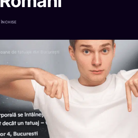
 Români
 ÎNCHISE