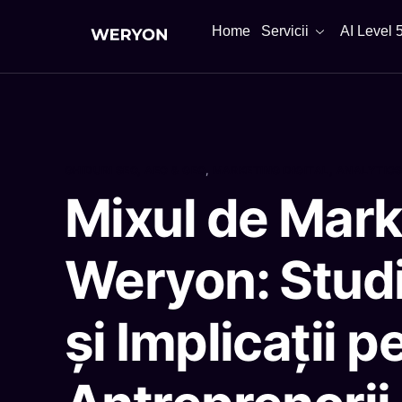
Home
Servicii
AI Level
GHIDURI SEO, AEO & GEO
,
MARKETING DIGITAL, ANALYTICS
Mixul de Mark
Weryon: Studi
și Implicații p