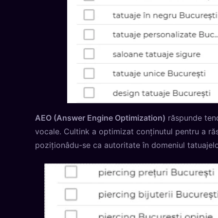
AEO (Answer Engine Optimization)
răspunde tendi
vocale. Cultink a optimizat conținutul pentru a răs
poziționâdu-se ca autoritate în domeniul tatuajelo